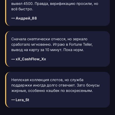
вывел 4500. Правда, верификацию просили, но
всё быстро.
— Андрей_88
Сначала скептически отнесся, но зеркало
сработало мгновенно. Играю в Fortune Teller,
вывод на карту за 10 минут. Пока норм.
— xX_CashFlow_Xx
Неплохая коллекция слотов, но служба
поддержки иногда долго отвечает. Зато бонусы
жирные, особенно кэшбек по воскресеньям.
— Lera_St