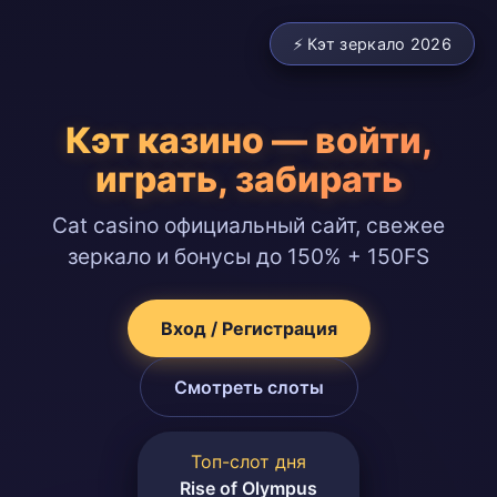
⚡ Кэт зеркало 2026
Кэт казино — войти,
играть, забирать
Cat casino официальный сайт, свежее
зеркало и бонусы до 150% + 150FS
Вход / Регистрация
Смотреть слоты
Топ-слот дня
Rise of Olympus