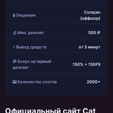
Curaçao
🔒 Лицензия
(оффшор)
💰 Мин. депозит
500 ₽
⚡ Вывод средств
от 5 минут
🎁 Бонус на первый
150% + 150FS
депозит
🎰 Количество слотов
2000+
Официальный сайт Cat