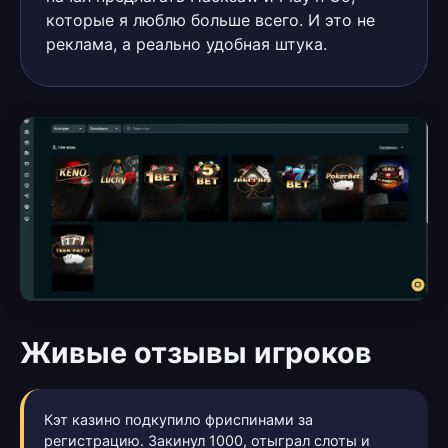
которые я люблю больше всего. И это не
реклама, а реально удобная штука.
Живые отзывы игроков
Кэт казино подкупило фриспинами за
регистрацию. Закинул 1000, отыграл слоты и