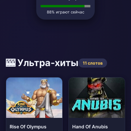
88% играют сейчас
🎰 Ультра-хиты
11 слотов
Rise Of Olympus
Hand Of Anubis