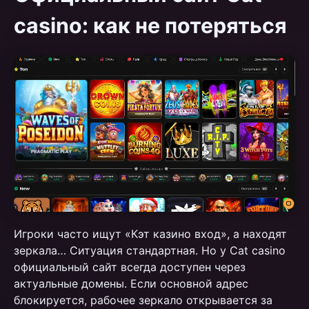
casino: как не потеряться
Игроки часто ищут «Кэт казино вход», а находят
зеркала… Ситуация стандартная. Но у Cat casino
официальный сайт всегда доступен через
актуальные домены. Если основной адрес
блокируется, рабочее зеркало открывается за