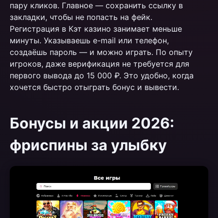
пару кликов. Главное — сохранить ссылку в
закладки, чтобы не попасть на фейк.
Регистрация в Кэт казино занимает меньше
минуты. Указываешь e-mail или телефон,
создаёшь пароль — и можно играть. По опыту
игроков, даже верификация не требуется для
первого вывода до 15 000 ₽. Это удобно, когда
хочется быстро отыграть бонус и вывести.
Бонусы и акции 2026:
фриспины за улыбку